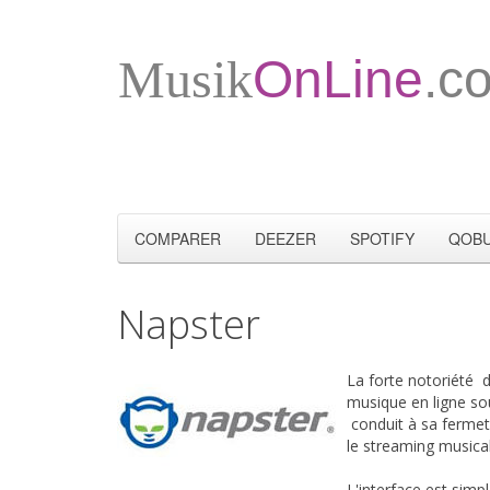
Musik
OnLine
.c
COMPARER
DEEZER
SPOTIFY
QOB
Napster
La forte notoriété d
musique en ligne sou
conduit à sa fermet
le streaming musical
L'interface est simp