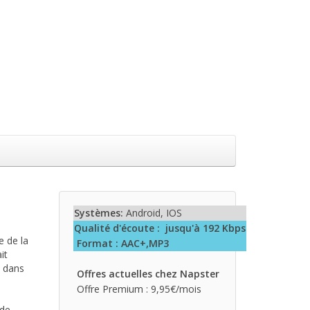
Systèmes:
Android, IOS
Qualité d'écoute : jusqu'à 192 Kbps
e de la
Format : AAC+,MP3
it
t dans
Offres actuelles chez Napster
Offre Premium : 9,95€/mois
de.