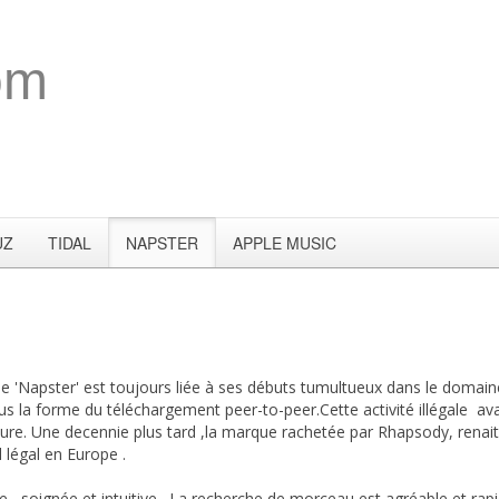
om
UZ
TIDAL
NAPSTER
APPLE MUSIC
e 'Napster' est toujours liée à ses débuts tumultueux dans le domain
s la forme du téléchargement peer-to-peer.Cette activité illégale ava
ure. Une decennie plus tard ,la marque rachetée par Rhapsody, renai
 légal en Europe .
le , soignée et intuitive . La recherche de morceau est agréable et rapi